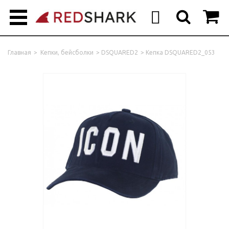



Главная
>
Кепки, бейсболки
>
DSQUARED2
>
Кепка DSQUARED2_053