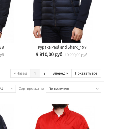
38
Куртка Paul and Shark_199
Ветро
Быстрый просмотр
9 810,00 руб
7 69
руб
10 900,00 руб
«
Назад
1
2
Вперед
»
Показать все
Сортировка по
24
По наличию