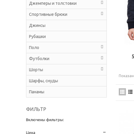
Джемперы и толстовки
Спортивные брюки
Джинсы
Рубашки
Поло
ark_007
Ветровка Paul and Shark_025
мотр
Быстрый просмотр
5 050,00 руб
5
,00 руб
10 100,00 руб
Футболки
Шорты
Показано
Шарфы, снуды
Панамы
ФИЛЬТР
Включены фильтры:
Цена