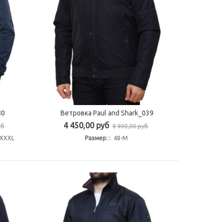
80
Ветровка Paul and Shark_039
Быстрый просмотр
4 450,00 руб
уб
8 900,00 руб
-XXXL
Размер: :
48-M