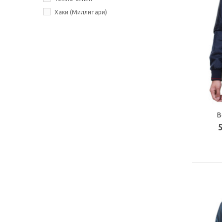
Хаки (Миллитари)
В