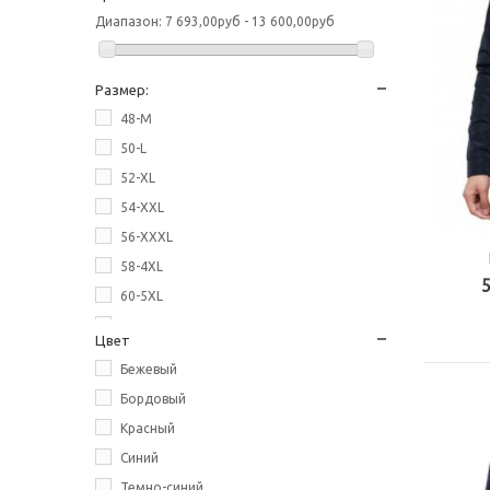
Диапазон:
7 693,00руб - 13 600,00руб
Размер:
48-M
50-L
52-XL
54-XXL
56-XXXL
58-4XL
60-5XL
62-6XL
Цвет
64-7XL
Бежевый
66-8XL
Бордовый
68-9XL
Красный
70-10XL
Синий
Темно-синий