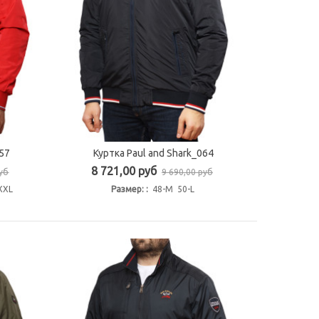
57
Куртка Paul and Shark_064
Быстрый просмотр
8 721,00 руб
руб
9 690,00 руб
XXL
Размер: :
48-M 50-L