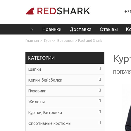
+7 
Новинки
Доставка
Отзывы
К
Главная
>
Куртки, Ветровки
>
Paul and Shark
Кур
КАТЕГОРИИ
Шапки
ПОПУЛЯ
Кепки, бейсболки
Пуховики
Жилеты
Куртки, Ветровки
Спортивные костюмы