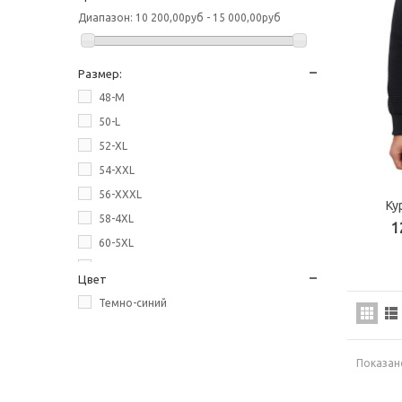
Диапазон:
10 200,00руб - 15 000,00руб
Размер:
48-M
50-L
52-XL
54-XXL
56-XXXL
Ку
58-4XL
1
60-5XL
62-6XL
Цвет
64-7XL
Темно-синий
Показано