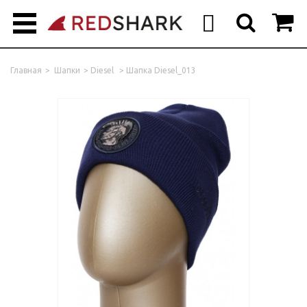



Главная
>
Шапки
>
Diesel
>
Шапка Diesel_013