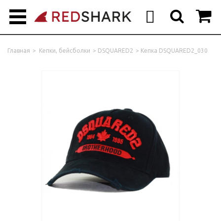



Главная
>
Кепки, бейсболки
>
DSQUARED2
>
Кепка DSQUARED2_030