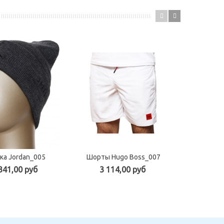
ка Jordan_005
Шорты Hugo Boss_007
Шорты Pau
341,00 руб
3 114,00 руб
2 10