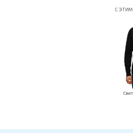
С ЭТИ
Свит