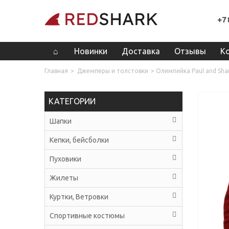
+7 
Новинки
Доставка
Отзывы
К
Главная
>
Джемперы и толстовки
>
Олимпийка Paul and Sha
КАТЕГОРИИ
Шапки
Кепки, бейсболки
Пуховики
Жилеты
Куртки, Ветровки
Спортивные костюмы