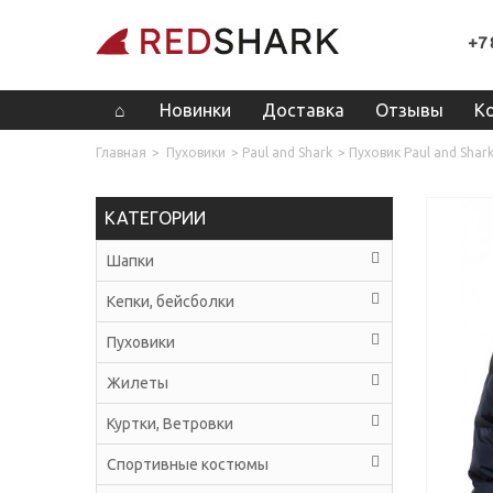
+7 
Новинки
Доставка
Отзывы
К
Главная
>
Пуховики
>
Paul and Shark
>
Пуховик Paul and Shar
КАТЕГОРИИ
Шапки
Кепки, бейсболки
Пуховики
Жилеты
Куртки, Ветровки
Спортивные костюмы