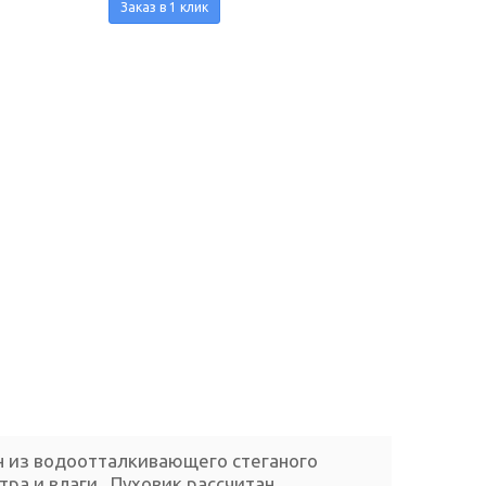
Заказ в 1 клик
н из водоотталкивающего стеганого
тра и влаги. Пуховик рассчитан