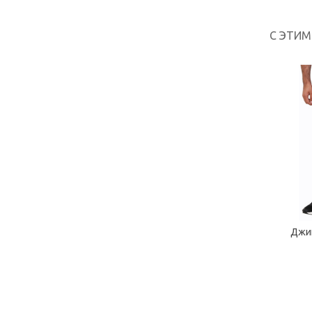
С ЭТИ
Джи