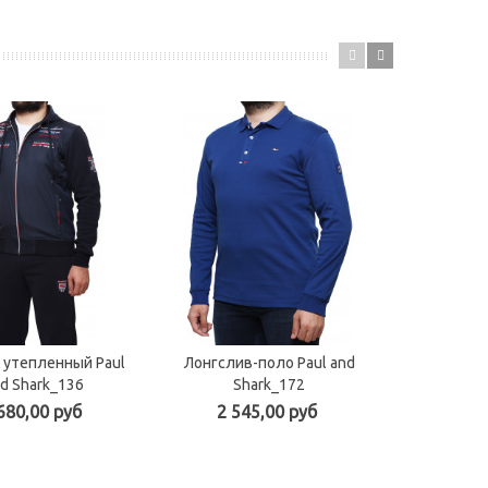
 утепленный Paul
Лонгслив-поло Paul and
Поло Paul
d Shark_136
Shark_172
2 17
680,00 руб
2 545,00 руб