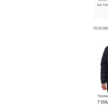
на те
ПОХОЖ
Пухови
7 550