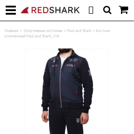



Главная
>
Спортивные костюмы
>
Paul and Shark
>
Костюм
утепленный Paul and Shark_136