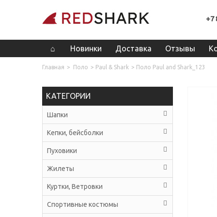
+7 
Новинки
Доставка
Отзывы
К
Главная
>
Поло
>
Paul & Shark
>
Поло Paul and Shark_123
КАТЕГОРИИ
Шапки
Кепки, бейсболки
Пуховики
Жилеты
Куртки, Ветровки
Спортивные костюмы