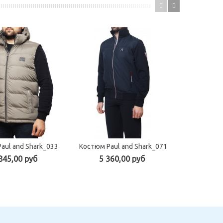
aul and Shark_033
Костюм Paul and Shark_071
Жилет Pau
845,00 руб
5 360,00 руб
4 45