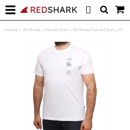



Главная
>
Футболки
>
Paul and Shark
>
Футболка Paul and Shark_279