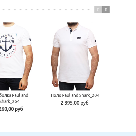
олка Paul and
Поло Paul and Shark_204
Футбол
Shark_264
Sh
2 395,00 руб
260,00 руб
1 49