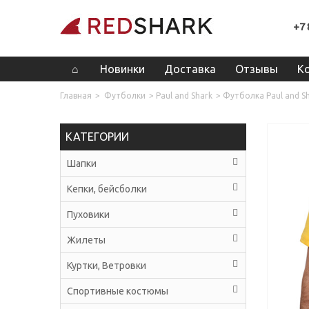
+7 
Новинки
Доставка
Отзывы
К
Главная
>
Футболки
>
Paul and Shark
>
Футболка Paul and S
КАТЕГОРИИ
Шапки
Кепки, бейсболки
Пуховики
Жилеты
Куртки, Ветровки
Спортивные костюмы