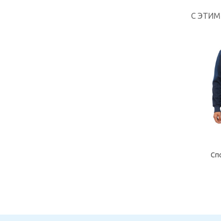
С ЭТИ
Сп