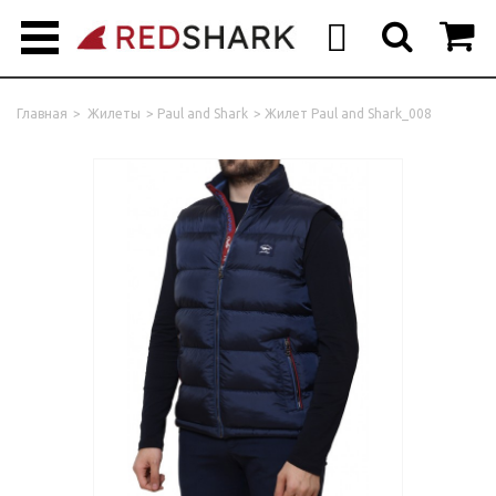



Главная
>
Жилеты
>
Paul and Shark
>
Жилет Paul and Shark_008